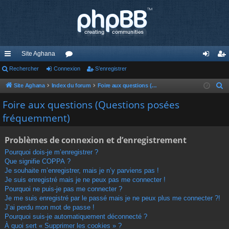
Site Aghana
cc
Rechercher
Connexion
or
S’enregistrer
on
’e
ès
u
ne
nr
Site Aghana
Index du forum
Foire aux questions (Questions posées fréquemment)
R
e
ra
m
xi
eg
Foire aux questions (Questions posées
c
fréquemment)
pi
s
on
ist
h
de
re
e
Problèmes de connexion et d’enregistrement
r
r
Pourquoi dois-je m’enregistrer ?
c
Que signifie COPPA ?
h
Je souhaite m’enregistrer, mais je n’y parviens pas !
e
Je suis enregistré mais je ne peux pas me connecter !
r
Pourquoi ne puis-je pas me connecter ?
Je me suis enregistré par le passé mais je ne peux plus me connecter ?!
J’ai perdu mon mot de passe !
Pourquoi suis-je automatiquement déconnecté ?
À quoi sert « Supprimer les cookies » ?