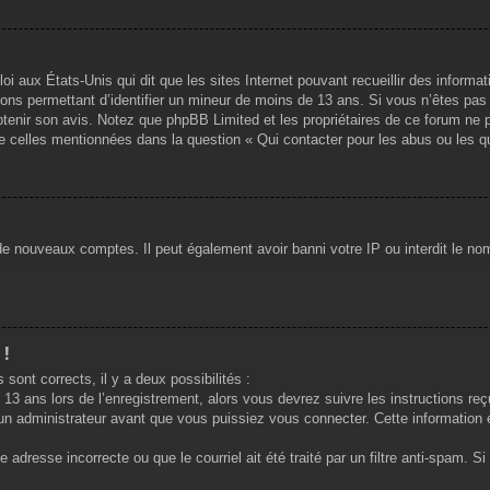
oi aux États-Unis qui dit que les sites Internet pouvant recueillir des infor
ations permettant d’identifier un mineur de moins de 13 ans. Si vous n’êtes pa
obtenir son avis. Notez que phpBB Limited et les propriétaires de ce forum ne p
de celles mentionnées dans la question « Qui contacter pour les abus ou les q
 de nouveaux comptes. Il peut également avoir banni votre IP ou interdit le nom
 !
 sont corrects, il y a deux possibilités :
13 ans lors de l’enregistrement, alors vous devrez suivre les instructions re
n administrateur avant que vous puissiez vous connecter. Cette information es
 adresse incorrecte ou que le courriel ait été traité par un filtre anti-spam. S