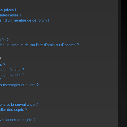
s privés !
ndésirables !
usif d’un membre de ce forum !
orés ?
s utilisateurs de ma liste d’amis ou d’ignorés ?
s
s ?
cun résultat ?
page blanche ?!
?
s messages et sujets ?
oris et la surveillance ?
ller des sujets ?
eillances de sujets ?