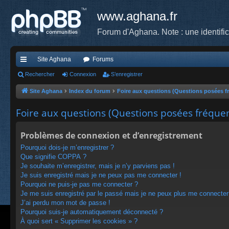
www.aghana.fr
Forum d'Aghana. Note : une identifi
Site Aghana
Forums
cc
Rechercher
Connexion
S’enregistrer
ès
Site Aghana
Index du forum
Foire aux questions (Questions posées 
ra
Foire aux questions (Questions posées fréqu
pi
Problèmes de connexion et d’enregistrement
de
Pourquoi dois-je m’enregistrer ?
Que signifie COPPA ?
Je souhaite m’enregistrer, mais je n’y parviens pas !
Je suis enregistré mais je ne peux pas me connecter !
Pourquoi ne puis-je pas me connecter ?
Je me suis enregistré par le passé mais je ne peux plus me connecter
J’ai perdu mon mot de passe !
Pourquoi suis-je automatiquement déconnecté ?
À quoi sert « Supprimer les cookies » ?