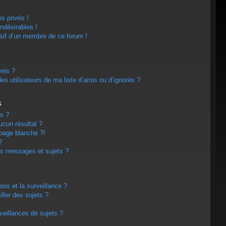
s privés !
ndésirables !
usif d’un membre de ce forum !
orés ?
s utilisateurs de ma liste d’amis ou d’ignorés ?
s
s ?
cun résultat ?
page blanche ?!
?
s messages et sujets ?
oris et la surveillance ?
ller des sujets ?
eillances de sujets ?