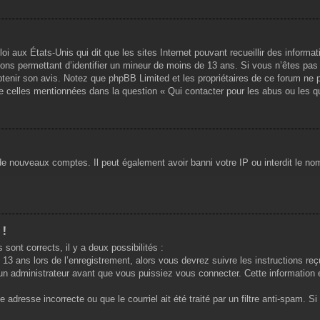
oi aux États-Unis qui dit que les sites Internet pouvant recueillir des infor
ations permettant d’identifier un mineur de moins de 13 ans. Si vous n’êtes pa
obtenir son avis. Notez que phpBB Limited et les propriétaires de ce forum ne p
de celles mentionnées dans la question « Qui contacter pour les abus ou les q
 de nouveaux comptes. Il peut également avoir banni votre IP ou interdit le nom
 !
 sont corrects, il y a deux possibilités :
13 ans lors de l’enregistrement, alors vous devrez suivre les instructions re
n administrateur avant que vous puissiez vous connecter. Cette information es
 adresse incorrecte ou que le courriel ait été traité par un filtre anti-spam. S