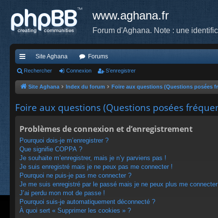
www.aghana.fr
Forum d'Aghana. Note : une identifi
Site Aghana
Forums
cc
Rechercher
Connexion
S’enregistrer
ès
Site Aghana
Index du forum
Foire aux questions (Questions posées 
ra
Foire aux questions (Questions posées fréqu
pi
Problèmes de connexion et d’enregistrement
de
Pourquoi dois-je m’enregistrer ?
Que signifie COPPA ?
Je souhaite m’enregistrer, mais je n’y parviens pas !
Je suis enregistré mais je ne peux pas me connecter !
Pourquoi ne puis-je pas me connecter ?
Je me suis enregistré par le passé mais je ne peux plus me connecter
J’ai perdu mon mot de passe !
Pourquoi suis-je automatiquement déconnecté ?
À quoi sert « Supprimer les cookies » ?