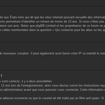
oi aux États-Unis qui dit que les sites Internet pouvant recueillir des infor
ations permettant d’identifier un mineur de moins de 13 ans. Si vous n’êtes pa
obtenir son avis. Notez que phpBB Limited et les propriétaires de ce forum ne p
de celles mentionnées dans la question « Qui contacter pour les abus ou les q
 de nouveaux comptes. Il peut également avoir banni votre IP ou interdit le nom
 !
 sont corrects, il y a deux possibilités :
13 ans lors de l’enregistrement, alors vous devrez suivre les instructions re
n administrateur avant que vous puissiez vous connecter. Cette information es
 adresse incorrecte ou que le courriel ait été traité par un filtre anti-spam. S