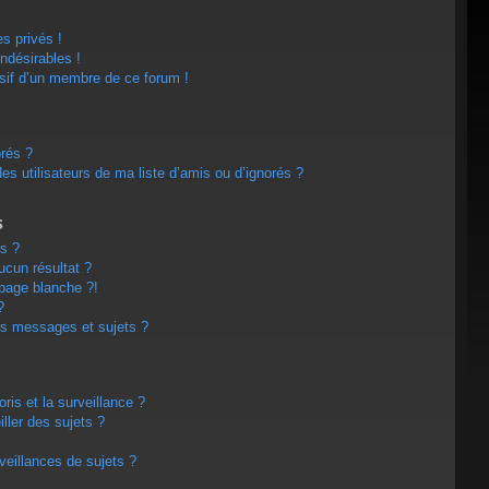
s privés !
ndésirables !
usif d’un membre de ce forum !
orés ?
s utilisateurs de ma liste d’amis ou d’ignorés ?
s
s ?
cun résultat ?
page blanche ?!
?
s messages et sujets ?
oris et la surveillance ?
ller des sujets ?
eillances de sujets ?