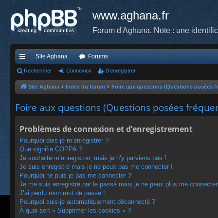
www.aghana.fr
Forum d'Aghana. Note : une identifi
Site Aghana
Forums
cc
Rechercher
Connexion
S’enregistrer
ès
Site Aghana
Index du forum
Foire aux questions (Questions posées 
ra
Foire aux questions (Questions posées fréqu
pi
Problèmes de connexion et d’enregistrement
de
Pourquoi dois-je m’enregistrer ?
Que signifie COPPA ?
Je souhaite m’enregistrer, mais je n’y parviens pas !
Je suis enregistré mais je ne peux pas me connecter !
Pourquoi ne puis-je pas me connecter ?
Je me suis enregistré par le passé mais je ne peux plus me connecter
J’ai perdu mon mot de passe !
Pourquoi suis-je automatiquement déconnecté ?
À quoi sert « Supprimer les cookies » ?