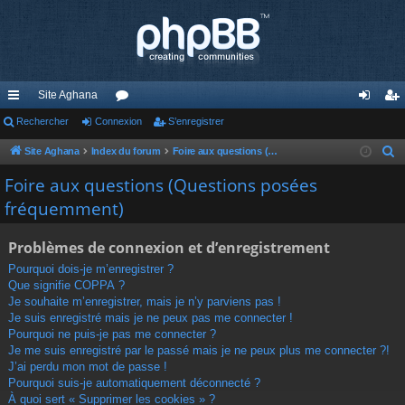
Site Aghana
cc
Rechercher
Connexion
or
S’enregistrer
on
’e
ès
u
ne
nr
Site Aghana
Index du forum
Foire aux questions (Questions posées fréquemment)
R
e
ra
m
xi
eg
Foire aux questions (Questions posées
c
fréquemment)
pi
s
on
ist
h
de
re
e
Problèmes de connexion et d’enregistrement
r
r
Pourquoi dois-je m’enregistrer ?
c
Que signifie COPPA ?
h
Je souhaite m’enregistrer, mais je n’y parviens pas !
e
Je suis enregistré mais je ne peux pas me connecter !
r
Pourquoi ne puis-je pas me connecter ?
Je me suis enregistré par le passé mais je ne peux plus me connecter ?!
J’ai perdu mon mot de passe !
Pourquoi suis-je automatiquement déconnecté ?
À quoi sert « Supprimer les cookies » ?