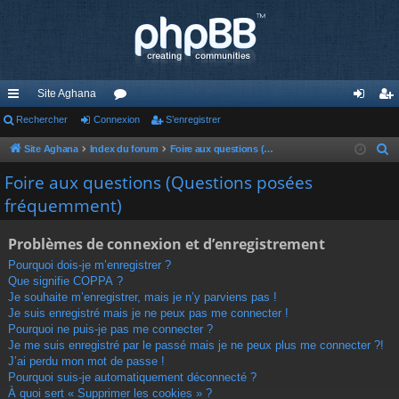
Site Aghana
cc
Rechercher
Connexion
or
S’enregistrer
on
’e
ès
u
ne
nr
Site Aghana
Index du forum
Foire aux questions (Questions posées fréquemment)
R
e
ra
m
xi
eg
Foire aux questions (Questions posées
c
fréquemment)
pi
s
on
ist
h
de
re
e
Problèmes de connexion et d’enregistrement
r
r
Pourquoi dois-je m’enregistrer ?
c
Que signifie COPPA ?
h
Je souhaite m’enregistrer, mais je n’y parviens pas !
e
Je suis enregistré mais je ne peux pas me connecter !
r
Pourquoi ne puis-je pas me connecter ?
Je me suis enregistré par le passé mais je ne peux plus me connecter ?!
J’ai perdu mon mot de passe !
Pourquoi suis-je automatiquement déconnecté ?
À quoi sert « Supprimer les cookies » ?