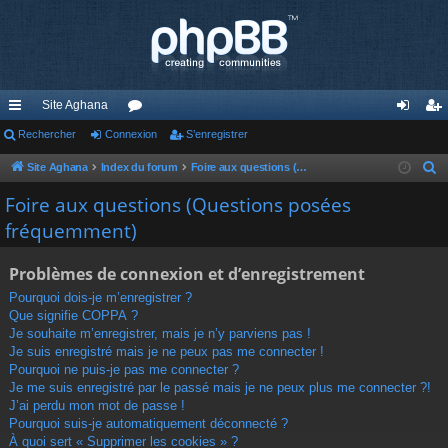
Site Aghana
cc
Rechercher
Connexion
or
S’enregistrer
on
’e
ès
u
ne
nr
Site Aghana
Index du forum
Foire aux questions (Questions posées fréquemment)
R
e
ra
m
xi
eg
Foire aux questions (Questions posées
c
fréquemment)
pi
s
on
ist
h
de
re
e
Problèmes de connexion et d’enregistrement
r
r
Pourquoi dois-je m’enregistrer ?
c
Que signifie COPPA ?
h
Je souhaite m’enregistrer, mais je n’y parviens pas !
e
Je suis enregistré mais je ne peux pas me connecter !
r
Pourquoi ne puis-je pas me connecter ?
Je me suis enregistré par le passé mais je ne peux plus me connecter ?!
J’ai perdu mon mot de passe !
Pourquoi suis-je automatiquement déconnecté ?
À quoi sert « Supprimer les cookies » ?