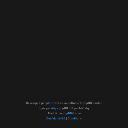
Développé par
phpBB
® Forum Software © phpBB Limited
Style par
Arty
- phpBB 3.3 par MrGaby
Traduit par
phpBB-fr.com
Confidentialité
|
Conditions