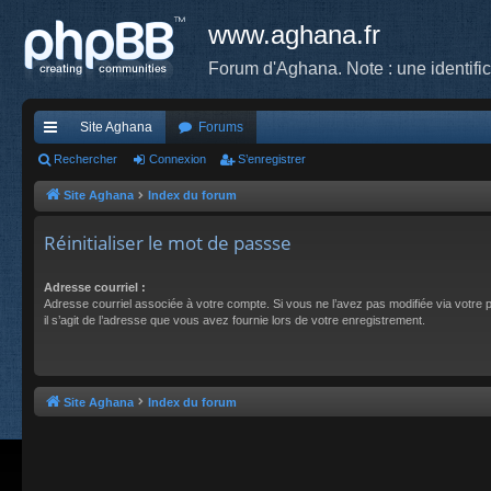
www.aghana.fr
Forum d'Aghana. Note : une identifi
Site Aghana
Forums
cc
Rechercher
Connexion
S’enregistrer
ès
Site Aghana
Index du forum
ra
Réinitialiser le mot de passse
pi
Adresse courriel :
de
Adresse courriel associée à votre compte. Si vous ne l’avez pas modifiée via votre pa
il s’agit de l’adresse que vous avez fournie lors de votre enregistrement.
Site Aghana
Index du forum