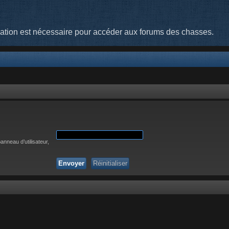
cation est nécessaire pour accéder aux forums des chasses.
nneau d’utilisateur,