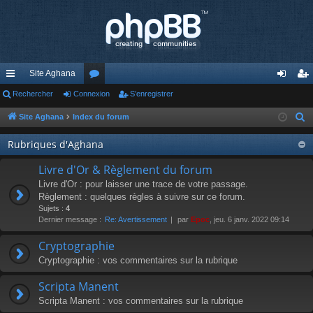
Site Aghana
cc
Rechercher
Connexion
or
S’enregistrer
on
’e
ès
u
ne
nr
Site Aghana
Index du forum
R
e
ra
m
xi
eg
Rubriques d'Aghana
c
pi
s
on
ist
h
Livre d'Or & Règlement du forum
de
re
e
Livre d'Or : pour laisser une trace de votre passage.
r
Règlement : quelques règles à suivre sur ce forum.
r
Sujets :
4
c
Dernier message :
Re: Avertissement
par
Epoc
, jeu. 6 janv. 2022 09:14
h
e
Cryptographie
r
Cryptographie : vos commentaires sur la rubrique
Scripta Manent
Scripta Manent : vos commentaires sur la rubrique