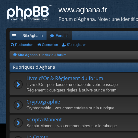
www.aghana.fr
Forum d'Aghana. Note : une identifi
Site Aghana
Forums
cc
Rechercher
Connexion
S’enregistrer
ès
Site Aghana
Index du forum
ra
Rubriques d'Aghana
pi
Livre d'Or & Règlement du forum
de
Livre d'Or : pour laisser une trace de votre passage.
Règlement : quelques règles à suivre sur ce forum.
Cryptographie
Cryptographie : vos commentaires sur la rubrique
Scripta Manent
Scripta Manent : vos commentaires sur la rubrique
La Crypte