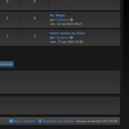
0
0
m
e
s
Re: Magie
s
3
9
V
par
Carapuce
a
o
ven. 12 mai 2023 08:27
g
i
e
r
future chasse au trésor
2
3
l
V
par
Carapuce
e
o
sam. 17 juin 2023 18:48
d
i
e
r
r
l
n
e
i
d
e
e
r
r
m
n
e
i
s
e
s
r
a
m
g
e
e
s
s
a
g
e
Nous contacter
Supprimer les cookies
Heures au format
UTC+02:00