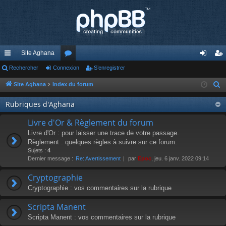
Site Aghana
cc
Rechercher
Connexion
or
S’enregistrer
on
’e
ès
u
ne
nr
Site Aghana
Index du forum
R
e
ra
m
xi
eg
Rubriques d'Aghana
c
pi
s
on
ist
h
Livre d'Or & Règlement du forum
de
re
e
Livre d'Or : pour laisser une trace de votre passage.
r
Règlement : quelques règles à suivre sur ce forum.
r
Sujets :
4
c
Dernier message :
Re: Avertissement
par
Epoc
, jeu. 6 janv. 2022 09:14
h
e
Cryptographie
r
Cryptographie : vos commentaires sur la rubrique
Scripta Manent
Scripta Manent : vos commentaires sur la rubrique