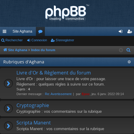
Site Aghana
cc
Rechercher
Connexion
or
S’enregistrer
on
’e
ès
u
ne
nr
Site Aghana
Index du forum
R
e
ra
m
xi
eg
Rubriques d'Aghana
c
pi
s
on
ist
h
Livre d'Or & Règlement du forum
de
re
e
Livre d'Or : pour laisser une trace de votre passage.
r
Règlement : quelques règles à suivre sur ce forum.
r
Sujets :
4
c
Dernier message :
Re: Avertissement
par
Epoc
, jeu. 6 janv. 2022 09:14
h
e
Cryptographie
r
Cryptographie : vos commentaires sur la rubrique
Scripta Manent
Scripta Manent : vos commentaires sur la rubrique