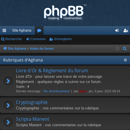
Site Aghana
cc
Rechercher
Connexion
or
S’enregistrer
on
’e
ès
u
ne
nr
Site Aghana
Index du forum
R
e
ra
m
xi
eg
Rubriques d'Aghana
c
pi
s
on
ist
h
Livre d'Or & Règlement du forum
de
re
e
Livre d'Or : pour laisser une trace de votre passage.
r
Règlement : quelques règles à suivre sur ce forum.
r
Sujets :
4
c
Dernier message :
Re: Avertissement
par
Epoc
, jeu. 6 janv. 2022 09:14
h
e
Cryptographie
r
Cryptographie : vos commentaires sur la rubrique
Scripta Manent
Scripta Manent : vos commentaires sur la rubrique