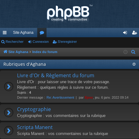
Site Aghana
cc
Rechercher
Connexion
or
S’enregistrer
on
’e
ès
u
ne
nr
Site Aghana
Index du forum
R
e
ra
m
xi
eg
Rubriques d'Aghana
c
pi
s
on
ist
h
Livre d'Or & Règlement du forum
de
re
e
Livre d'Or : pour laisser une trace de votre passage.
r
Règlement : quelques règles à suivre sur ce forum.
r
Sujets :
4
c
Dernier message :
Re: Avertissement
par
Epoc
, jeu. 6 janv. 2022 09:14
h
e
Cryptographie
r
Cryptographie : vos commentaires sur la rubrique
Scripta Manent
Scripta Manent : vos commentaires sur la rubrique