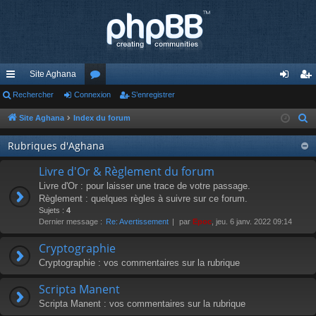
Site Aghana
cc
Rechercher
Connexion
or
S’enregistrer
on
’e
ès
u
ne
nr
Site Aghana
Index du forum
R
e
ra
m
xi
eg
Rubriques d'Aghana
c
pi
s
on
ist
h
Livre d'Or & Règlement du forum
de
re
e
Livre d'Or : pour laisser une trace de votre passage.
r
Règlement : quelques règles à suivre sur ce forum.
r
Sujets :
4
c
Dernier message :
Re: Avertissement
par
Epoc
, jeu. 6 janv. 2022 09:14
h
e
Cryptographie
r
Cryptographie : vos commentaires sur la rubrique
Scripta Manent
Scripta Manent : vos commentaires sur la rubrique