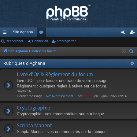
Site Aghana
cc
Rechercher
Connexion
or
S’enregistrer
on
’e
ès
u
ne
nr
Site Aghana
Index du forum
R
e
ra
m
xi
eg
Rubriques d'Aghana
c
pi
s
on
ist
h
Livre d'Or & Règlement du forum
de
re
e
Livre d'Or : pour laisser une trace de votre passage.
r
Règlement : quelques règles à suivre sur ce forum.
r
Sujets :
4
c
Dernier message :
Re: Avertissement
par
Epoc
, jeu. 6 janv. 2022 09:14
h
e
Cryptographie
r
Cryptographie : vos commentaires sur la rubrique
Scripta Manent
Scripta Manent : vos commentaires sur la rubrique