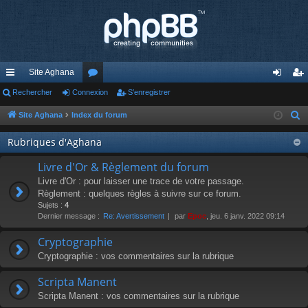
Site Aghana
cc
Rechercher
Connexion
or
S’enregistrer
on
’e
ès
u
ne
nr
Site Aghana
Index du forum
R
e
ra
m
xi
eg
Rubriques d'Aghana
c
pi
s
on
ist
h
Livre d'Or & Règlement du forum
de
re
e
Livre d'Or : pour laisser une trace de votre passage.
r
Règlement : quelques règles à suivre sur ce forum.
r
Sujets :
4
c
Dernier message :
Re: Avertissement
par
Epoc
, jeu. 6 janv. 2022 09:14
h
e
Cryptographie
r
Cryptographie : vos commentaires sur la rubrique
Scripta Manent
Scripta Manent : vos commentaires sur la rubrique