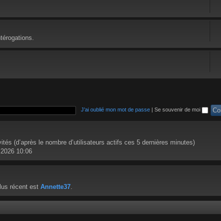
térogations.
J’ai oublié mon mot de passe
|
Se souvenir de moi
nvités (d’après le nombre d’utilisateurs actifs ces 5 dernières minutes)
l. 2026 10:06
lus récent est
Annette37
.