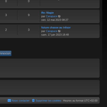
0
0
m
e
s
Re: Magie
s
3
9
V
par
Carapuce
a
o
ven. 12 mai 2023 08:27
g
i
e
r
future chasse au trésor
2
3
l
V
par
Carapuce
e
o
sam. 17 juin 2023 18:48
d
i
e
r
r
l
n
e
i
d
e
e
r
r
m
n
e
i
s
e
s
r
a
m
g
e
e
s
s
a
g
e
Nous contacter
Supprimer les cookies
Heures au format
UTC+02:00