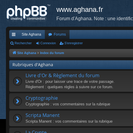
www.aghana.fr
Forum d'Aghana. Note : une identifi
Site Aghana
Forums
cc
Rechercher
Connexion
S’enregistrer
ès
Site Aghana
Index du forum
ra
Rubriques d'Aghana
pi
Livre d'Or & Règlement du forum
de
Livre d'Or : pour laisser une trace de votre passage.
Règlement : quelques règles à suivre sur ce forum.
Cryptographie
Cryptographie : vos commentaires sur la rubrique
Scripta Manent
Scripta Manent : vos commentaires sur la rubrique
La Crypte