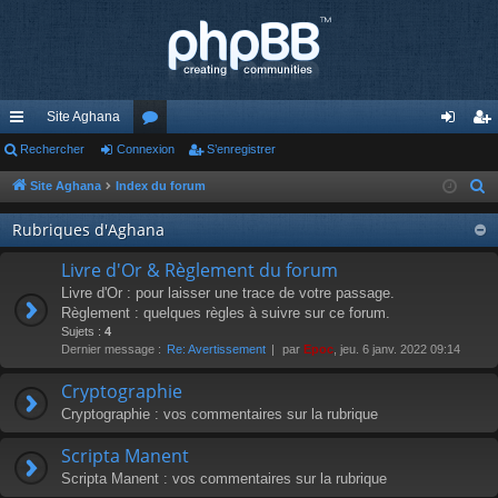
Site Aghana
cc
Rechercher
Connexion
or
S’enregistrer
on
’e
ès
u
ne
nr
Site Aghana
Index du forum
R
e
ra
m
xi
eg
Rubriques d'Aghana
c
pi
s
on
ist
h
Livre d'Or & Règlement du forum
de
re
e
Livre d'Or : pour laisser une trace de votre passage.
r
Règlement : quelques règles à suivre sur ce forum.
r
Sujets :
4
c
Dernier message :
Re: Avertissement
par
Epoc
, jeu. 6 janv. 2022 09:14
h
e
Cryptographie
r
Cryptographie : vos commentaires sur la rubrique
Scripta Manent
Scripta Manent : vos commentaires sur la rubrique