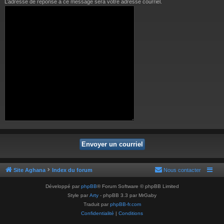
L’adresse de réponse à ce message sera votre adresse courriel.
Site Aghana
Index du forum
Nous contacter
Développé par
phpBB
® Forum Software © phpBB Limited
Style par
Arty
- phpBB 3.3 par MrGaby
Traduit par
phpBB-fr.com
Confidentialité
|
Conditions