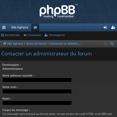
Site Aghana
cc
Rechercher
Connexion
or
S’enregistrer
on
’e
ès
u
ne
nr
Site Aghana
Index du forum
Contacter un administrateur du forum
R
e
ra
m
xi
eg
Contacter un administrateur du forum
c
pi
s
on
ist
h
Destinataire :
de
re
e
Administrateur
r
r
Votre adresse courriel :
c
h
Votre nom :
e
r
Sujet :
Corps du message :
Ce message sera envoyé au format texte, ne pas inclure de code HTML ni de BBCode.