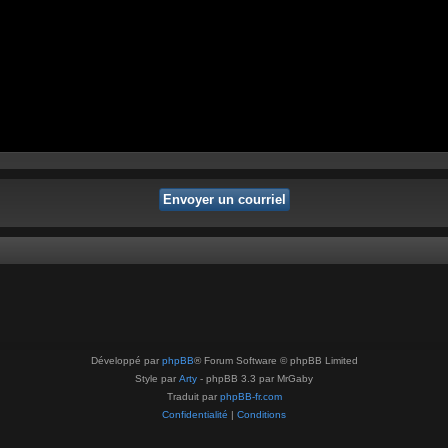
Développé par
phpBB
® Forum Software © phpBB Limited
Style par
Arty
- phpBB 3.3 par MrGaby
Traduit par
phpBB-fr.com
Confidentialité
|
Conditions