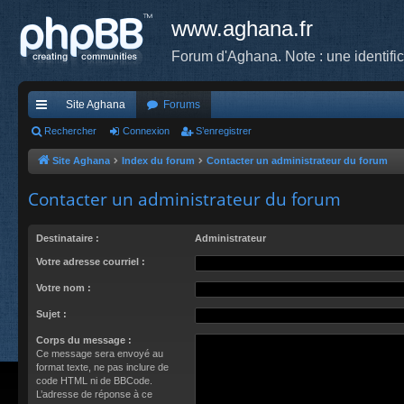
www.aghana.fr
Forum d'Aghana. Note : une identifi
Site Aghana
Forums
cc
Rechercher
Connexion
S’enregistrer
ès
Site Aghana
Index du forum
Contacter un administrateur du forum
ra
Contacter un administrateur du forum
pi
Destinataire :
Administrateur
de
Votre adresse courriel :
Votre nom :
Sujet :
Corps du message :
Ce message sera envoyé au
format texte, ne pas inclure de
code HTML ni de BBCode.
L’adresse de réponse à ce