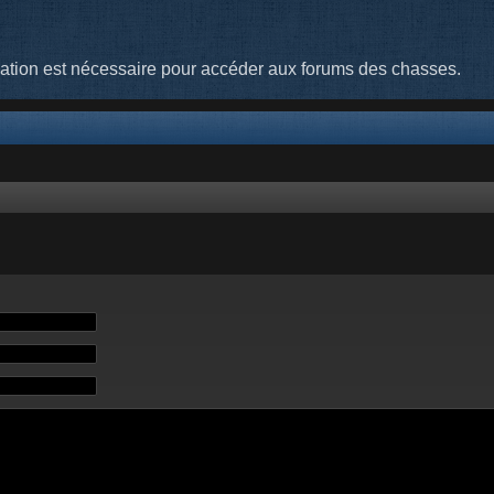
cation est nécessaire pour accéder aux forums des chasses.