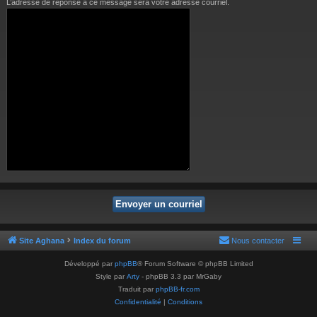
L’adresse de réponse à ce message sera votre adresse courriel.
Site Aghana
Index du forum
Nous contacter
Développé par
phpBB
® Forum Software © phpBB Limited
Style par
Arty
- phpBB 3.3 par MrGaby
Traduit par
phpBB-fr.com
Confidentialité
|
Conditions