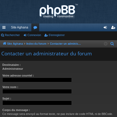
Site Aghana
cc
Rechercher
Connexion
or
S’enregistrer
on
’e
ès
u
ne
nr
Site Aghana
Index du forum
Contacter un administrateur du forum
R
e
ra
m
xi
eg
Contacter un administrateur du forum
c
pi
s
on
ist
h
Destinataire :
de
re
e
Administrateur
r
r
Votre adresse courriel :
c
h
Votre nom :
e
r
Sujet :
Corps du message :
Ce message sera envoyé au format texte, ne pas inclure de code HTML ni de BBCode.