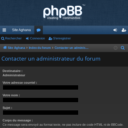
Site Aghana
cc
Rechercher
Connexion
or
S’enregistrer
on
’e
ès
u
ne
nr
Site Aghana
Index du forum
Contacter un administrateur du forum
R
e
ra
m
xi
eg
Contacter un administrateur du forum
c
pi
s
on
ist
h
Destinataire :
de
re
e
Administrateur
r
r
Votre adresse courriel :
c
h
Votre nom :
e
r
Sujet :
Corps du message :
Ce message sera envoyé au format texte, ne pas inclure de code HTML ni de BBCode.