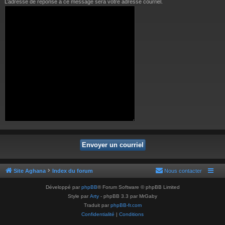
L’adresse de réponse à ce message sera votre adresse courriel.
Site Aghana
Index du forum
Nous contacter
Développé par
phpBB
® Forum Software © phpBB Limited
Style par
Arty
- phpBB 3.3 par MrGaby
Traduit par
phpBB-fr.com
Confidentialité
|
Conditions