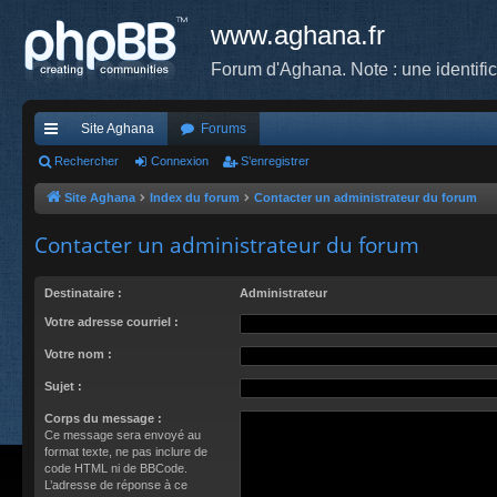
www.aghana.fr
Forum d'Aghana. Note : une identifi
Site Aghana
Forums
cc
Rechercher
Connexion
S’enregistrer
ès
Site Aghana
Index du forum
Contacter un administrateur du forum
ra
Contacter un administrateur du forum
pi
Destinataire :
Administrateur
de
Votre adresse courriel :
Votre nom :
Sujet :
Corps du message :
Ce message sera envoyé au
format texte, ne pas inclure de
code HTML ni de BBCode.
L’adresse de réponse à ce