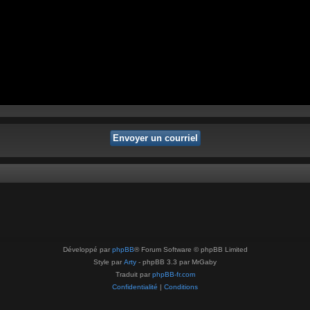
Développé par
phpBB
® Forum Software © phpBB Limited
Style par
Arty
- phpBB 3.3 par MrGaby
Traduit par
phpBB-fr.com
Confidentialité
|
Conditions