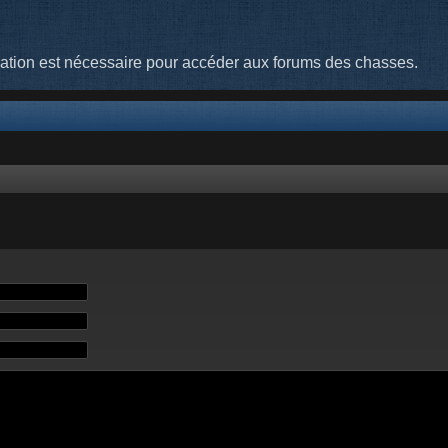
cation est nécessaire pour accéder aux forums des chasses.