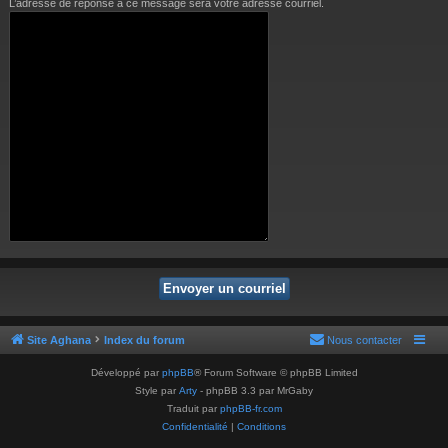
L’adresse de réponse à ce message sera votre adresse courriel.
Site Aghana
Index du forum
Nous contacter
Développé par
phpBB
® Forum Software © phpBB Limited
Style par
Arty
- phpBB 3.3 par MrGaby
Traduit par
phpBB-fr.com
Confidentialité
|
Conditions