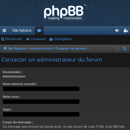
Site Aghana
cc
Rechercher
Connexion
or
S’enregistrer
on
’e
ès
u
ne
nr
Site Aghana
Index du forum
Contacter un administrateur du forum
R
e
ra
m
xi
eg
Contacter un administrateur du forum
c
pi
s
on
ist
h
Destinataire :
de
re
e
Administrateur
r
r
Votre adresse courriel :
c
h
Votre nom :
e
r
Sujet :
Corps du message :
Ce message sera envoyé au format texte, ne pas inclure de code HTML ni de BBCode.