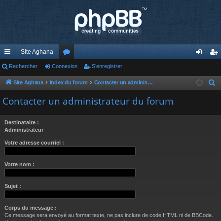
Site Aghana
cc
Rechercher
Connexion
or
S’enregistrer
on
’e
ès
u
ne
nr
Site Aghana
Index du forum
Contacter un administrateur du forum
R
e
ra
m
xi
eg
Contacter un administrateur du forum
c
pi
s
on
ist
h
Destinataire :
de
re
e
Administrateur
r
r
Votre adresse courriel :
c
h
Votre nom :
e
r
Sujet :
Corps du message :
Ce message sera envoyé au format texte, ne pas inclure de code HTML ni de BBCode.