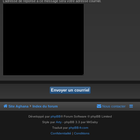
L’adresse de réponse à ce message sera votre adresse courriel.
Site Aghana
Index du forum
Nous contacter
Développé par
phpBB
® Forum Software © phpBB Limited
Style par
Arty
- phpBB 3.3 par MrGaby
Traduit par
phpBB-fr.com
Confidentialité
|
Conditions