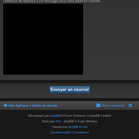
L’adresse de réponse à ce message sera votre adresse courriel.
Site Aghana
Index du forum
Nous contacter
Développé par
phpBB
® Forum Software © phpBB Limited
Style par
Arty
- phpBB 3.3 par MrGaby
Traduit par
phpBB-fr.com
Confidentialité
|
Conditions