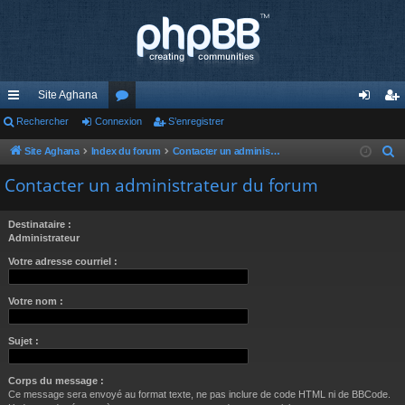
Site Aghana
cc
Rechercher
Connexion
or
S’enregistrer
on
’e
ès
u
ne
nr
Site Aghana
Index du forum
Contacter un administrateur du forum
R
e
ra
m
xi
eg
Contacter un administrateur du forum
c
pi
s
on
ist
h
Destinataire :
de
re
e
Administrateur
r
r
Votre adresse courriel :
c
h
Votre nom :
e
r
Sujet :
Corps du message :
Ce message sera envoyé au format texte, ne pas inclure de code HTML ni de BBCode.