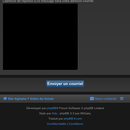
L’adresse de réponse à ce message sera votre adresse courriel.
Site Aghana
Index du forum
Nous contacter
Développé par
phpBB
® Forum Software © phpBB Limited
Style par
Arty
- phpBB 3.3 par MrGaby
Traduit par
phpBB-fr.com
Confidentialité
|
Conditions