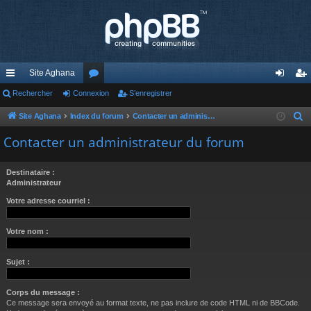
Site Aghana
cc
Rechercher
Connexion
or
S’enregistrer
on
’e
ès
u
ne
nr
Site Aghana
Index du forum
Contacter un administrateur du forum
R
e
ra
m
xi
eg
Contacter un administrateur du forum
c
pi
s
on
ist
h
Destinataire :
de
re
e
Administrateur
r
r
Votre adresse courriel :
c
h
Votre nom :
e
r
Sujet :
Corps du message :
Ce message sera envoyé au format texte, ne pas inclure de code HTML ni de BBCode.