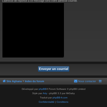
L’adresse de réponse à ce message sera votre adresse courriel.
Site Aghana
Index du forum
Nous contacter
Développé par
phpBB
® Forum Software © phpBB Limited
Style par
Arty
- phpBB 3.3 par MrGaby
Traduit par
phpBB-fr.com
Confidentialité
|
Conditions