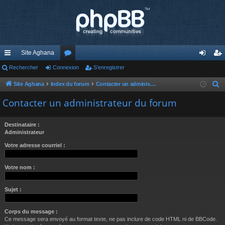
Site Aghana
cc
Rechercher
Connexion
or
S’enregistrer
on
’e
ès
u
ne
nr
Site Aghana
Index du forum
Contacter un administrateur du forum
R
e
ra
m
xi
eg
Contacter un administrateur du forum
c
pi
s
on
ist
h
Destinataire :
de
re
e
Administrateur
r
r
Votre adresse courriel :
c
h
Votre nom :
e
r
Sujet :
Corps du message :
Ce message sera envoyé au format texte, ne pas inclure de code HTML ni de BBCode.