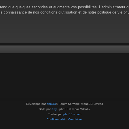
prend que quelques secondes et augmente vos possibilités. L’administrateur 
 connaissance de nos conditions d’utilisation et de notre politique de vie pri
Développé par
phpBB
® Forum Software © phpBB Limited
Style par
Arty
- phpBB 3.3 par MrGaby
Traduit par
phpBB-fr.com
Confidentialité
|
Conditions