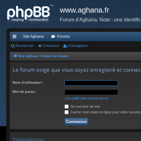
www.aghana.fr
Forum d'Aghana. Note : une identifi
Site Aghana
Forums
cc
Rechercher
Connexion
S’enregistrer
ès
Site Aghana
Index du forum
ra
Le forum exige que vous soyez enregistré et connec
pi
Nom d’utilisateur :
de
Mot de passe :
J’ai oublié mon mot de passe
Se souvenir de moi
Cacher mon statut en ligne pour cette session
S’enregistrer