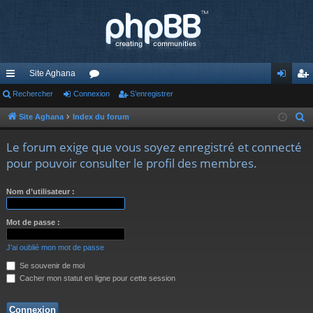
Site Aghana
cc
Rechercher
Connexion
or
S’enregistrer
on
’e
ès
u
ne
nr
Site Aghana
Index du forum
R
e
ra
m
xi
eg
Le forum exige que vous soyez enregistré et connecté
c
pi
s
on
ist
pour pouvoir consulter le profil des membres.
h
de
re
e
Nom d’utilisateur :
r
r
c
Mot de passe :
h
e
J’ai oublié mon mot de passe
r
Se souvenir de moi
Cacher mon statut en ligne pour cette session