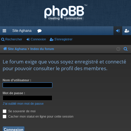
Site Aghana
cc
Rechercher
Connexion
or
S’enregistrer
on
’e
ès
u
ne
nr
Site Aghana
Index du forum
R
e
ra
m
xi
eg
Le forum exige que vous soyez enregistré et connecté
c
pi
s
on
ist
pour pouvoir consulter le profil des membres.
h
de
re
e
Nom d’utilisateur :
r
r
c
Mot de passe :
h
e
J’ai oublié mon mot de passe
r
Se souvenir de moi
Cacher mon statut en ligne pour cette session