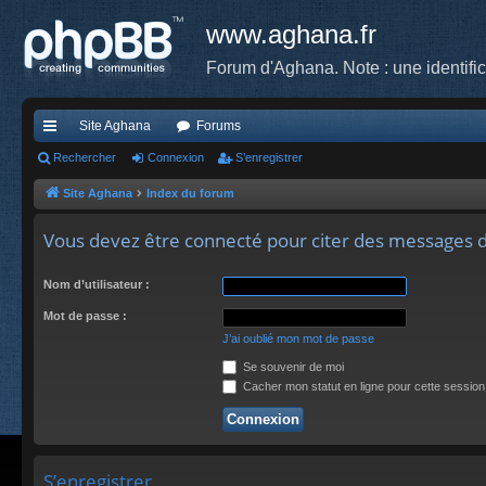
www.aghana.fr
Forum d'Aghana. Note : une identifi
Site Aghana
Forums
cc
Rechercher
Connexion
S’enregistrer
ès
Site Aghana
Index du forum
ra
Vous devez être connecté pour citer des messages 
pi
Nom d’utilisateur :
de
Mot de passe :
J’ai oublié mon mot de passe
Se souvenir de moi
Cacher mon statut en ligne pour cette session
S’enregistrer