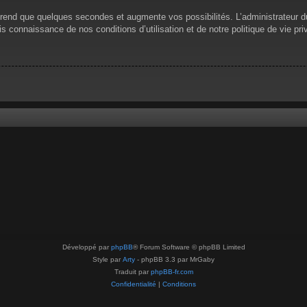
prend que quelques secondes et augmente vos possibilités. L’administrateur 
 connaissance de nos conditions d’utilisation et de notre politique de vie pri
Développé par
phpBB
® Forum Software © phpBB Limited
Style par
Arty
- phpBB 3.3 par MrGaby
Traduit par
phpBB-fr.com
Confidentialité
|
Conditions