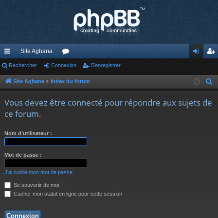
Site Aghana
cc
Rechercher
Connexion
or
S’enregistrer
on
’e
ès
u
ne
nr
Site Aghana
Index du forum
R
e
ra
m
xi
eg
Vous devez être connecté pour répondre aux sujets de
c
pi
s
on
ist
ce forum.
h
de
re
e
Nom d’utilisateur :
r
r
c
Mot de passe :
h
e
J’ai oublié mon mot de passe
r
Se souvenir de moi
Cacher mon statut en ligne pour cette session