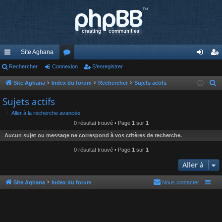
Site Aghana
cc
Rechercher
Connexion
or
S’enregistrer
on
’e
ès
u
ne
nr
Site Aghana
Index du forum
Rechercher
Sujets actifs
R
e
ra
m
xi
eg
Sujets actifs
c
pi
s
on
ist
Aller à la recherche avancée
h
0 résultat trouvé • Page
1
sur
1
de
re
e
Aucun sujet ou message ne correspond à vos critères de recherche.
r
r
c
0 résultat trouvé • Page
1
sur
1
h
Aller à
e
r
Site Aghana
Index du forum
Nous contacter