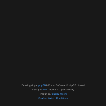
Développé par
phpBB
® Forum Software © phpBB Limited
Style par
Arty
- phpBB 3.3 par MrGaby
Traduit par
phpBB-fr.com
Confidentialité
|
Conditions