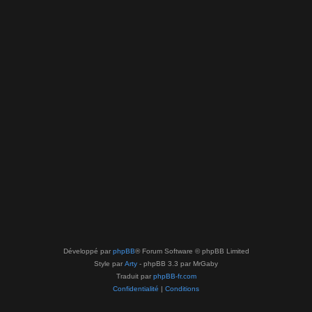
Développé par
phpBB
® Forum Software © phpBB Limited
Style par
Arty
- phpBB 3.3 par MrGaby
Traduit par
phpBB-fr.com
Confidentialité
|
Conditions