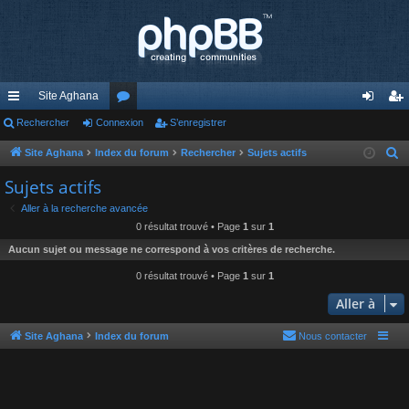
Site Aghana
cc
Rechercher
Connexion
or
S’enregistrer
on
’e
ès
u
ne
nr
Site Aghana
Index du forum
Rechercher
Sujets actifs
R
e
ra
m
xi
eg
Sujets actifs
c
pi
s
on
ist
Aller à la recherche avancée
h
0 résultat trouvé • Page
1
sur
1
de
re
e
Aucun sujet ou message ne correspond à vos critères de recherche.
r
r
c
0 résultat trouvé • Page
1
sur
1
h
Aller à
e
r
Site Aghana
Index du forum
Nous contacter