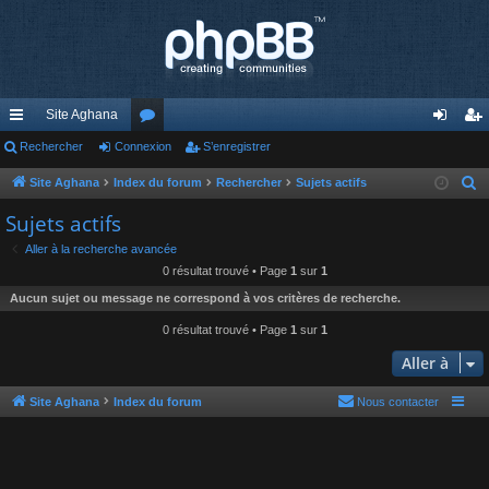
Site Aghana
cc
Rechercher
Connexion
or
S’enregistrer
on
’e
ès
u
ne
nr
Site Aghana
Index du forum
Rechercher
Sujets actifs
R
e
ra
m
xi
eg
Sujets actifs
c
pi
s
on
ist
Aller à la recherche avancée
h
0 résultat trouvé • Page
1
sur
1
de
re
e
Aucun sujet ou message ne correspond à vos critères de recherche.
r
r
c
0 résultat trouvé • Page
1
sur
1
h
Aller à
e
r
Site Aghana
Index du forum
Nous contacter