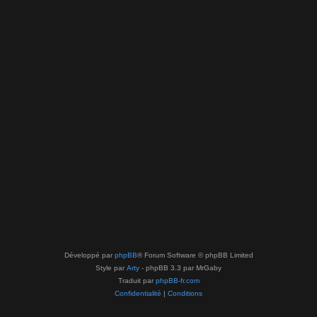
Développé par
phpBB
® Forum Software © phpBB Limited
Style par
Arty
- phpBB 3.3 par MrGaby
Traduit par
phpBB-fr.com
Confidentialité
|
Conditions