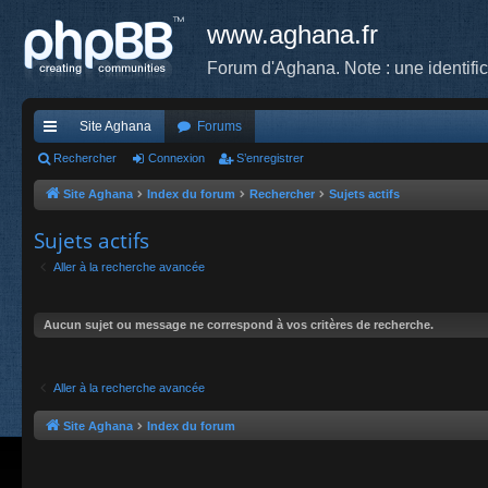
www.aghana.fr
Forum d'Aghana. Note : une identifi
Site Aghana
Forums
cc
Rechercher
Connexion
S’enregistrer
ès
Site Aghana
Index du forum
Rechercher
Sujets actifs
ra
Sujets actifs
pi
Aller à la recherche avancée
de
Aucun sujet ou message ne correspond à vos critères de recherche.
Aller à la recherche avancée
Site Aghana
Index du forum