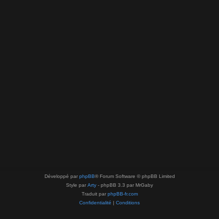
Développé par
phpBB
® Forum Software © phpBB Limited
Style par
Arty
- phpBB 3.3 par MrGaby
Traduit par
phpBB-fr.com
Confidentialité
|
Conditions