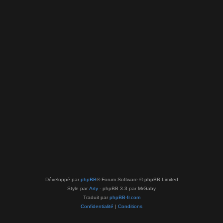
Développé par
phpBB
® Forum Software © phpBB Limited
Style par
Arty
- phpBB 3.3 par MrGaby
Traduit par
phpBB-fr.com
Confidentialité
|
Conditions