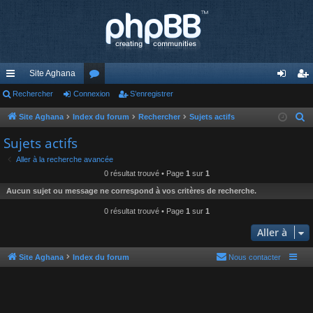
Site Aghana
cc
Rechercher
Connexion
or
S’enregistrer
on
’e
ès
u
ne
nr
Site Aghana
Index du forum
Rechercher
Sujets actifs
R
e
ra
m
xi
eg
Sujets actifs
c
pi
s
on
ist
Aller à la recherche avancée
h
0 résultat trouvé • Page
1
sur
1
de
re
e
Aucun sujet ou message ne correspond à vos critères de recherche.
r
r
c
0 résultat trouvé • Page
1
sur
1
h
Aller à
e
r
Site Aghana
Index du forum
Nous contacter