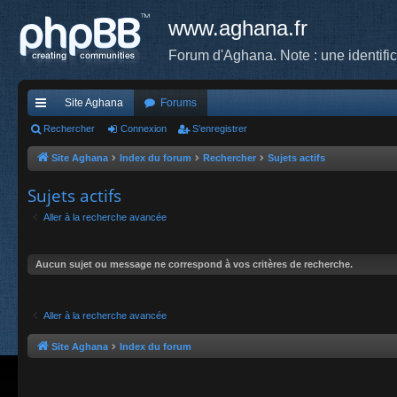
www.aghana.fr
Forum d'Aghana. Note : une identifi
Site Aghana
Forums
cc
Rechercher
Connexion
S’enregistrer
ès
Site Aghana
Index du forum
Rechercher
Sujets actifs
ra
Sujets actifs
pi
Aller à la recherche avancée
de
Aucun sujet ou message ne correspond à vos critères de recherche.
Aller à la recherche avancée
Site Aghana
Index du forum