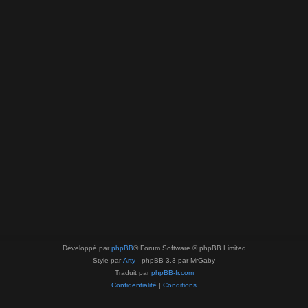
Développé par
phpBB
® Forum Software © phpBB Limited
Style par
Arty
- phpBB 3.3 par MrGaby
Traduit par
phpBB-fr.com
Confidentialité
|
Conditions