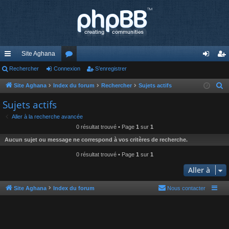
Site Aghana
cc
Rechercher
Connexion
or
S’enregistrer
on
’e
ès
u
ne
nr
Site Aghana
Index du forum
Rechercher
Sujets actifs
R
e
ra
m
xi
eg
Sujets actifs
c
pi
s
on
ist
Aller à la recherche avancée
h
0 résultat trouvé • Page
1
sur
1
de
re
e
Aucun sujet ou message ne correspond à vos critères de recherche.
r
r
c
0 résultat trouvé • Page
1
sur
1
h
Aller à
e
r
Site Aghana
Index du forum
Nous contacter