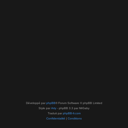
Développé par
phpBB
® Forum Software © phpBB Limited
Style par
Arty
- phpBB 3.3 par MrGaby
Traduit par
phpBB-fr.com
Confidentialité
|
Conditions