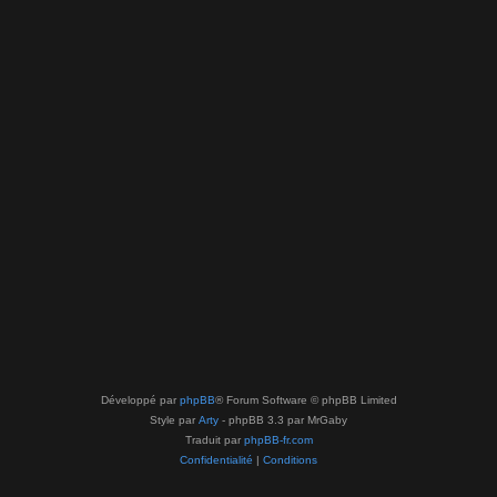
Développé par
phpBB
® Forum Software © phpBB Limited
Style par
Arty
- phpBB 3.3 par MrGaby
Traduit par
phpBB-fr.com
Confidentialité
|
Conditions