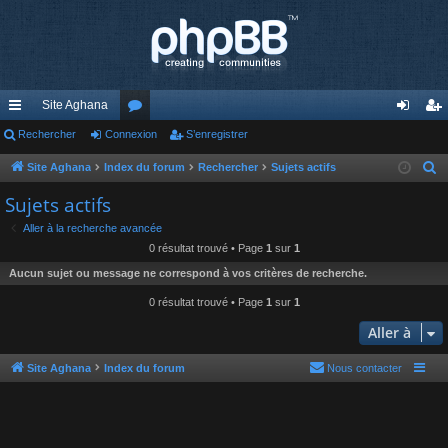
Site Aghana
cc
Rechercher
Connexion
or
S’enregistrer
on
’e
ès
u
ne
nr
Site Aghana
Index du forum
Rechercher
Sujets actifs
R
e
ra
m
xi
eg
Sujets actifs
c
pi
s
on
ist
Aller à la recherche avancée
h
0 résultat trouvé • Page
1
sur
1
de
re
e
Aucun sujet ou message ne correspond à vos critères de recherche.
r
r
c
0 résultat trouvé • Page
1
sur
1
h
Aller à
e
r
Site Aghana
Index du forum
Nous contacter