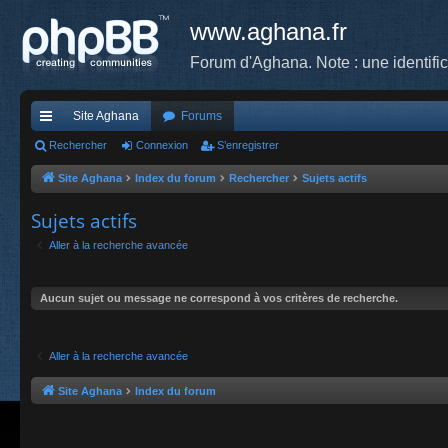
www.aghana.fr
Forum d'Aghana. Note : une identifi
Site Aghana
Forums
cc
Rechercher
Connexion
S’enregistrer
ès
Site Aghana
Index du forum
Rechercher
Sujets actifs
ra
Sujets actifs
pi
Aller à la recherche avancée
de
Aucun sujet ou message ne correspond à vos critères de recherche.
Aller à la recherche avancée
Site Aghana
Index du forum