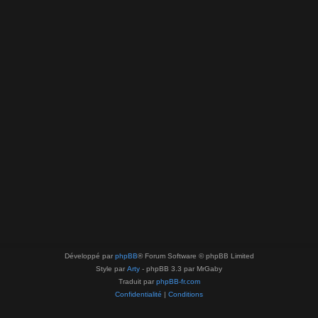
Développé par
phpBB
® Forum Software © phpBB Limited
Style par
Arty
- phpBB 3.3 par MrGaby
Traduit par
phpBB-fr.com
Confidentialité
|
Conditions