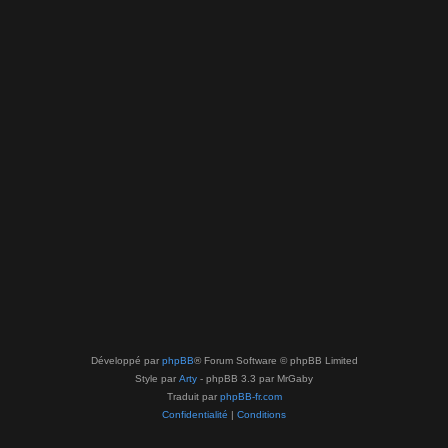
Développé par
phpBB
® Forum Software © phpBB Limited
Style par
Arty
- phpBB 3.3 par MrGaby
Traduit par
phpBB-fr.com
Confidentialité
|
Conditions