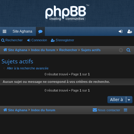
Site Aghana
cc
Rechercher
Connexion
or
S’enregistrer
on
’e
ès
u
ne
nr
Site Aghana
Index du forum
Rechercher
Sujets actifs
R
e
ra
m
xi
eg
Sujets actifs
c
pi
s
on
ist
Aller à la recherche avancée
h
0 résultat trouvé • Page
1
sur
1
de
re
e
Aucun sujet ou message ne correspond à vos critères de recherche.
r
r
c
0 résultat trouvé • Page
1
sur
1
h
Aller à
e
r
Site Aghana
Index du forum
Nous contacter