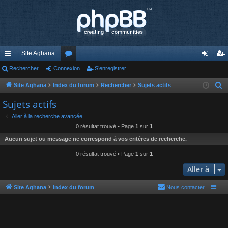
Site Aghana
cc
Rechercher
Connexion
or
S’enregistrer
on
’e
ès
u
ne
nr
Site Aghana
Index du forum
Rechercher
Sujets actifs
R
e
ra
m
xi
eg
Sujets actifs
c
pi
s
on
ist
Aller à la recherche avancée
h
0 résultat trouvé • Page
1
sur
1
de
re
e
Aucun sujet ou message ne correspond à vos critères de recherche.
r
r
c
0 résultat trouvé • Page
1
sur
1
h
Aller à
e
r
Site Aghana
Index du forum
Nous contacter