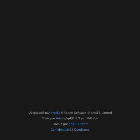
Développé par
phpBB
® Forum Software © phpBB Limited
Style par
Arty
- phpBB 3.3 par MrGaby
Traduit par
phpBB-fr.com
Confidentialité
|
Conditions