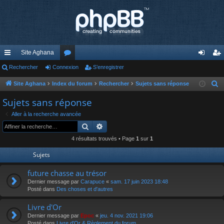
Site Aghana
cc
Rechercher
Connexion
or
S’enregistrer
on
’e
ès
u
ne
nr
Site Aghana
Index du forum
Rechercher
Sujets sans réponse
R
e
ra
m
xi
eg
Sujets sans réponse
c
pi
s
on
ist
Aller à la recherche avancée
h
Rechercher
Recherche avancée
de
re
e
4 résultats trouvés • Page
1
sur
1
r
r
c
Sujets
h
future chasse au trésor
e
Dernier message par
Carapuce
«
sam. 17 juin 2023 18:48
r
Posté dans
Des choses et d'autres
Livre d'Or
Dernier message par
Epoc
«
jeu. 4 nov. 2021 19:06
Posté dans
Livre d'Or & Règlement du forum