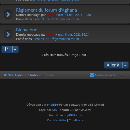
Règlement du forum d'Aghana
Dernier message par
Epoc
«
dim. 31 oct. 2021 10:30
Posté dans
Livre d'Or & Règlement du forum
Bienvenue
Dernier message par
Epoc
«
mar. 6 avr. 2021 14:24
Posté dans
Livre d'Or & Règlement du forum
4 résultats trouvés • Page
1
sur
1
Aller à
Site Aghana
Index du forum
Nous contacter
Développé par
phpBB
® Forum Software © phpBB Limited
Style par
Arty
- phpBB 3.3 par MrGaby
Traduit par
phpBB-fr.com
Confidentialité
|
Conditions