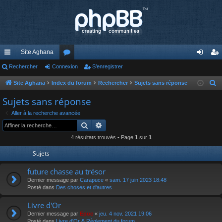
Site Aghana
cc
Rechercher
Connexion
or
S’enregistrer
on
’e
ès
u
ne
nr
Site Aghana
Index du forum
Rechercher
Sujets sans réponse
R
e
ra
m
xi
eg
Sujets sans réponse
c
pi
s
on
ist
Aller à la recherche avancée
h
Rechercher
Recherche avancée
de
re
e
4 résultats trouvés • Page
1
sur
1
r
r
c
Sujets
h
future chasse au trésor
e
Dernier message par
Carapuce
«
sam. 17 juin 2023 18:48
r
Posté dans
Des choses et d'autres
Livre d'Or
Dernier message par
Epoc
«
jeu. 4 nov. 2021 19:06
Posté dans
Livre d'Or & Règlement du forum