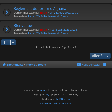
Règlement du forum d'Aghana
Dernier message par
Epoc
«
dim. 31 oct. 2021 10:30
Posté dans
Livre d'Or & Règlement du forum
Bienvenue
Dernier message par
Epoc
«
mar. 6 avr. 2021 14:24
Posté dans
Livre d'Or & Règlement du forum
4 résultats trouvés • Page
1
sur
1
Aller à
Site Aghana
Index du forum
Nous contacter
Développé par
phpBB
® Forum Software © phpBB Limited
Style par
Arty
- phpBB 3.3 par MrGaby
Traduit par
phpBB-fr.com
Confidentialité
|
Conditions