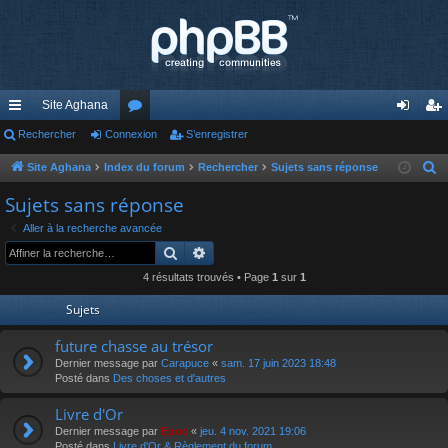
Site Aghana
cc
Rechercher
Connexion
or
S’enregistrer
on
’e
ès
u
ne
nr
Site Aghana
Index du forum
Rechercher
Sujets sans réponse
R
e
ra
m
xi
eg
Sujets sans réponse
c
pi
s
on
ist
Aller à la recherche avancée
h
Rechercher
Recherche avancée
de
re
e
4 résultats trouvés • Page
1
sur
1
r
r
c
Sujets
h
future chasse au trésor
e
Dernier message par
Carapuce
«
sam. 17 juin 2023 18:48
r
Posté dans
Des choses et d'autres
Livre d'Or
Dernier message par
Epoc
«
jeu. 4 nov. 2021 19:06
Posté dans
Livre d'Or & Règlement du forum