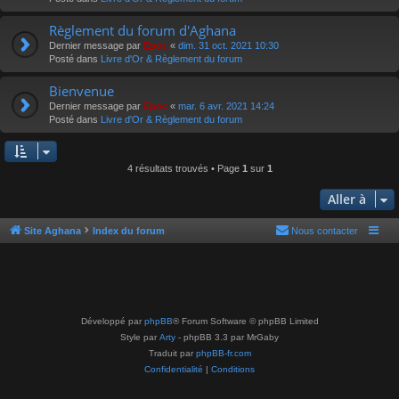
Règlement du forum d'Aghana
Dernier message par
Epoc
«
dim. 31 oct. 2021 10:30
Posté dans
Livre d'Or & Règlement du forum
Bienvenue
Dernier message par
Epoc
«
mar. 6 avr. 2021 14:24
Posté dans
Livre d'Or & Règlement du forum
4 résultats trouvés • Page
1
sur
1
Aller à
Site Aghana
Index du forum
Nous contacter
Développé par
phpBB
® Forum Software © phpBB Limited
Style par
Arty
- phpBB 3.3 par MrGaby
Traduit par
phpBB-fr.com
Confidentialité
|
Conditions