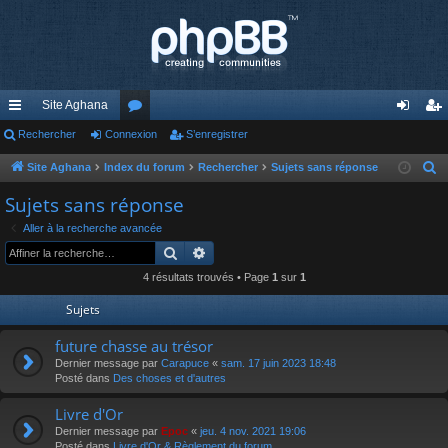
Site Aghana
cc
Rechercher
Connexion
or
S’enregistrer
on
’e
ès
u
ne
nr
Site Aghana
Index du forum
Rechercher
Sujets sans réponse
R
e
ra
m
xi
eg
Sujets sans réponse
c
pi
s
on
ist
Aller à la recherche avancée
h
Rechercher
Recherche avancée
de
re
e
4 résultats trouvés • Page
1
sur
1
r
r
c
Sujets
h
future chasse au trésor
e
Dernier message par
Carapuce
«
sam. 17 juin 2023 18:48
r
Posté dans
Des choses et d'autres
Livre d'Or
Dernier message par
Epoc
«
jeu. 4 nov. 2021 19:06
Posté dans
Livre d'Or & Règlement du forum