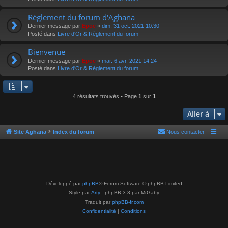
Règlement du forum d'Aghana
Dernier message par
Epoc
«
dim. 31 oct. 2021 10:30
Posté dans
Livre d'Or & Règlement du forum
Bienvenue
Dernier message par
Epoc
«
mar. 6 avr. 2021 14:24
Posté dans
Livre d'Or & Règlement du forum
4 résultats trouvés • Page
1
sur
1
Aller à
Site Aghana
Index du forum
Nous contacter
Développé par
phpBB
® Forum Software © phpBB Limited
Style par
Arty
- phpBB 3.3 par MrGaby
Traduit par
phpBB-fr.com
Confidentialité
|
Conditions