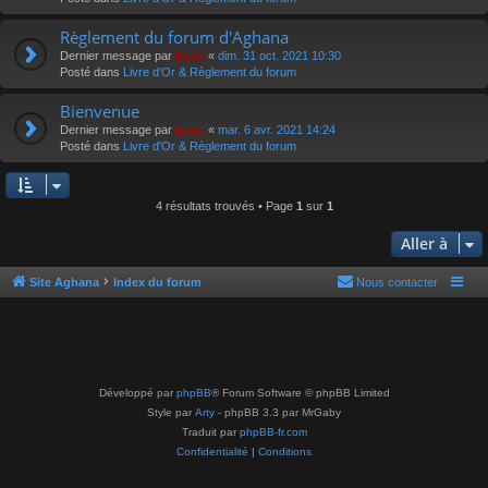
Règlement du forum d'Aghana
Dernier message par
Epoc
«
dim. 31 oct. 2021 10:30
Posté dans
Livre d'Or & Règlement du forum
Bienvenue
Dernier message par
Epoc
«
mar. 6 avr. 2021 14:24
Posté dans
Livre d'Or & Règlement du forum
4 résultats trouvés • Page
1
sur
1
Aller à
Site Aghana
Index du forum
Nous contacter
Développé par
phpBB
® Forum Software © phpBB Limited
Style par
Arty
- phpBB 3.3 par MrGaby
Traduit par
phpBB-fr.com
Confidentialité
|
Conditions