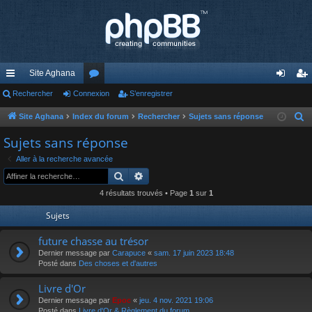
Site Aghana
cc
Rechercher
Connexion
or
S’enregistrer
on
’e
ès
u
ne
nr
Site Aghana
Index du forum
Rechercher
Sujets sans réponse
R
e
ra
m
xi
eg
Sujets sans réponse
c
pi
s
on
ist
Aller à la recherche avancée
h
Rechercher
Recherche avancée
de
re
e
4 résultats trouvés • Page
1
sur
1
r
r
c
Sujets
h
future chasse au trésor
e
Dernier message par
Carapuce
«
sam. 17 juin 2023 18:48
r
Posté dans
Des choses et d'autres
Livre d'Or
Dernier message par
Epoc
«
jeu. 4 nov. 2021 19:06
Posté dans
Livre d'Or & Règlement du forum